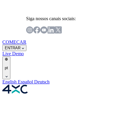
Siga nossos canais sociais:
COMEÇAR
ENTRAR
Live
Demo
pt
English
Español
Deutsch