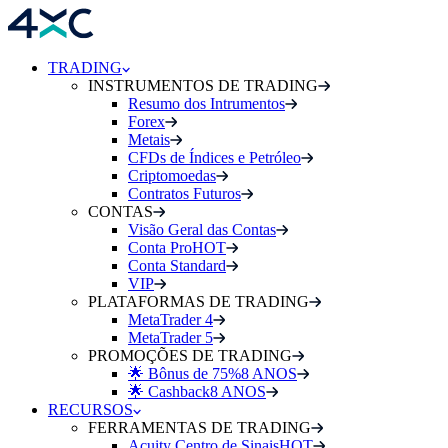
TRADING
INSTRUMENTOS DE TRADING
Resumo dos Intrumentos
Forex
Metais
CFDs de Índices e Petróleo
Criptomoedas
Contratos Futuros
CONTAS
Visão Geral das Contas
Conta Pro
HOT
Conta Standard
VIP
PLATAFORMAS DE TRADING
MetaTrader 4
MetaTrader 5
PROMOÇÕES DE TRADING
🌟 Bônus de 75%
8 ANOS
🌟 Cashback
8 ANOS
RECURSOS
FERRAMENTAS DE TRADING
Acuity Centro de Sinais
HOT