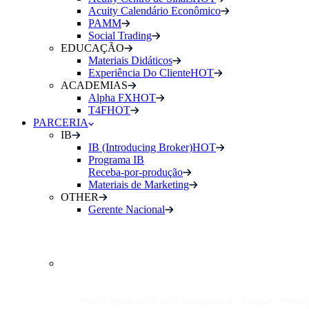
Acuity Calendário Econômico
PAMM
Social Trading
EDUCAÇÃO
Materiais Didáticos
Experiência Do Cliente
HOT
ACADEMIAS
Alpha FX
HOT
T4F
HOT
PARCERIA
IB
IB (Introducing Broker)
HOT
Programa IB
Receba-por-produção
Materiais de Marketing
OTHER
Gerente Nacional
INTRODUCING
BROKER (IB)
50/50 sobre a margem de lucro e a comissão comerci