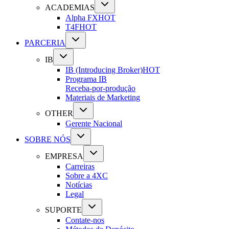
ACADEMIAS
Alpha FX
HOT
T4F
HOT
PARCERIA
IB
IB (Introducing Broker)
HOT
Programa IB
Receba-por-produção
Materiais de Marketing
OTHER
Gerente Nacional
SOBRE NÓS
EMPRESA
Carreiras
Sobre a 4XC
Notícias
Legal
SUPORTE
Contate-nos