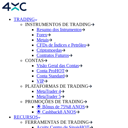
TRADING
INSTRUMENTOS DE TRADING
Resumo dos Intrumentos
Forex
Metais
CFDs de Índices e Petróleo
Criptomoedas
Contratos Futuros
CONTAS
Visão Geral das Contas
Conta Pro
HOT
Conta Standard
VIP
PLATAFORMAS DE TRADING
MetaTrader 4
MetaTrader 5
PROMOÇÕES DE TRADING
🌟 Bônus de 75%
8 ANOS
🌟 Cashback
8 ANOS
RECURSOS
FERRAMENTAS DE TRADING
Acuity Centro de Sinais
HOT