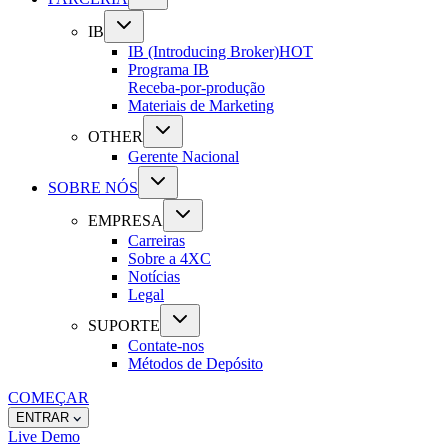
IB
IB (Introducing Broker)
HOT
Programa IB
Receba-por-produção
Materiais de Marketing
OTHER
Gerente Nacional
SOBRE NÓS
EMPRESA
Carreiras
Sobre a 4XC
Notícias
Legal
SUPORTE
Contate-nos
Métodos de Depósito
COMEÇAR
ENTRAR
Live
Demo