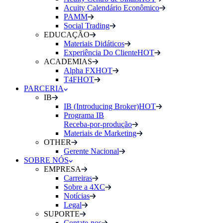
Acuity Calendário Econômico
PAMM
Social Trading
EDUCAÇÃO
Materiais Didáticos
Experiência Do Cliente
HOT
ACADEMIAS
Alpha FX
HOT
T4F
HOT
PARCERIA
IB
IB (Introducing Broker)
HOT
Programa IB
Receba-por-produção
Materiais de Marketing
OTHER
Gerente Nacional
SOBRE NÓS
EMPRESA
Carreiras
Sobre a 4XC
Notícias
Legal
SUPORTE
Contate-nos