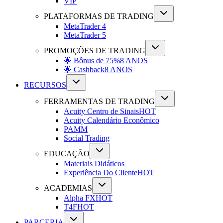
VIP
PLATAFORMAS DE TRADING
MetaTrader 4
MetaTrader 5
PROMOÇÕES DE TRADING
🌟 Bônus de 75%
8 ANOS
🌟 Cashback
8 ANOS
RECURSOS
FERRAMENTAS DE TRADING
Acuity Centro de Sinais
HOT
Acuity Calendário Econômico
PAMM
Social Trading
EDUCAÇÃO
Materiais Didáticos
Experiência Do Cliente
HOT
ACADEMIAS
Alpha FX
HOT
T4F
HOT
PARCERIA