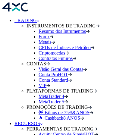
TRADING
INSTRUMENTOS DE TRADING
Resumo dos Intrumentos
Forex
Metais
CFDs de Índices e Petróleo
Criptomoedas
Contratos Futuros
CONTAS
Visão Geral das Contas
Conta Pro
HOT
Conta Standard
VIP
PLATAFORMAS DE TRADING
MetaTrader 4
MetaTrader 5
PROMOÇÕES DE TRADING
🌟 Bônus de 75%
8 ANOS
🌟 Cashback
8 ANOS
RECURSOS
FERRAMENTAS DE TRADING
Acuity Centro de Sinais
HOT