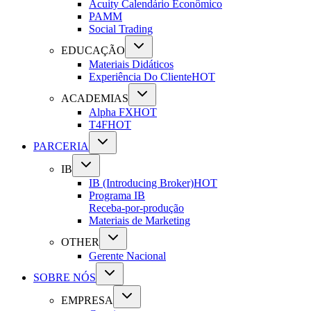
Acuity Calendário Econômico
PAMM
Social Trading
EDUCAÇÃO
Materiais Didáticos
Experiência Do Cliente
HOT
ACADEMIAS
Alpha FX
HOT
T4F
HOT
PARCERIA
IB
IB (Introducing Broker)
HOT
Programa IB
Receba-por-produção
Materiais de Marketing
OTHER
Gerente Nacional
SOBRE NÓS
EMPRESA