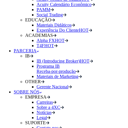
Acuity Calendário Econômico
PAMM
Social Trading
EDUCAÇÃO
Materiais Didáticos
Experiência Do Cliente
HOT
ACADEMIAS
Alpha FX
HOT
T4F
HOT
PARCERIA
IB
IB (Introducing Broker)
HOT
Programa IB
Receba-por-produção
Materiais de Marketing
OTHER
Gerente Nacional
SOBRE NÓS
EMPRESA
Carreiras
Sobre a 4XC
Notícias
Legal
SUPORTE
Contate-nos