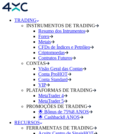
TRADING
INSTRUMENTOS DE TRADING
Resumo dos Intrumentos
Forex
Metais
CFDs de Índices e Petróleo
Criptomoedas
Contratos Futuros
CONTAS
Visão Geral das Contas
Conta Pro
HOT
Conta Standard
VIP
PLATAFORMAS DE TRADING
MetaTrader 4
MetaTrader 5
PROMOÇÕES DE TRADING
🌟 Bônus de 75%
8 ANOS
🌟 Cashback
8 ANOS
RECURSOS
FERRAMENTAS DE TRADING
Acuity Centro de Sinais
HOT