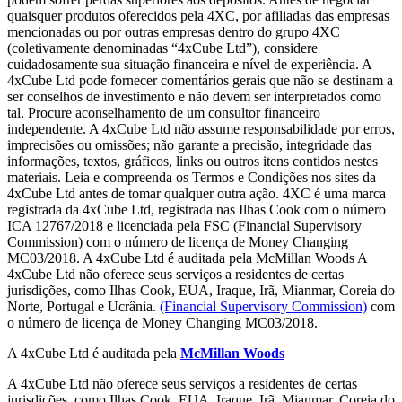
quaisquer produtos oferecidos pela 4XC, por afiliadas das empresas
mencionadas ou por outras empresas dentro do grupo 4XC
(coletivamente denominadas “4xCube Ltd”), considere
cuidadosamente sua situação financeira e nível de experiência. A
4xCube Ltd pode fornecer comentários gerais que não se destinam a
ser conselhos de investimento e não devem ser interpretados como
tal. Procure aconselhamento de um consultor financeiro
independente. A 4xCube Ltd não assume responsabilidade por erros,
imprecisões ou omissões; não garante a precisão, integridade das
informações, textos, gráficos, links ou outros itens contidos nestes
materiais. Leia e compreenda os Termos e Condições nos sites da
4xCube Ltd antes de tomar qualquer outra ação. 4XC é uma marca
registrada da 4xCube Ltd, registrada nas Ilhas Cook com o número
ICA 12767/2018 e licenciada pela FSC (Financial Supervisory
Commission) com o número de licença de Money Changing
MC03/2018. A 4xCube Ltd é auditada pela McMillan Woods A
4xCube Ltd não oferece seus serviços a residentes de certas
jurisdições, como Ilhas Cook, EUA, Iraque, Irã, Mianmar, Coreia do
Norte, Portugal e Ucrânia.
(Financial Supervisory Commission)
com
o número de licença de Money Changing MC03/2018.
A 4xCube Ltd é auditada pela
McMillan Woods
A 4xCube Ltd não oferece seus serviços a residentes de certas
jurisdições, como Ilhas Cook, EUA, Iraque, Irã, Mianmar, Coreia do