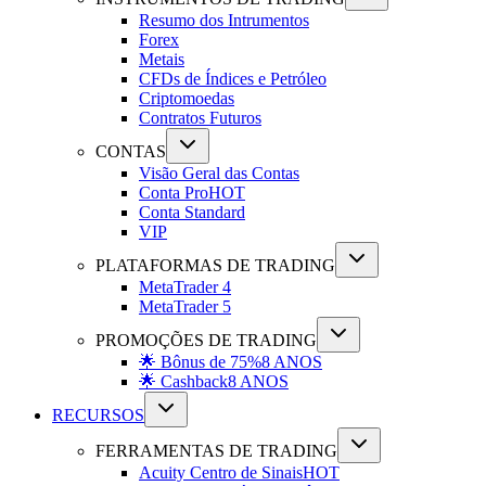
Resumo dos Intrumentos
Forex
Metais
CFDs de Índices e Petróleo
Criptomoedas
Contratos Futuros
CONTAS
Visão Geral das Contas
Conta Pro
HOT
Conta Standard
VIP
PLATAFORMAS DE TRADING
MetaTrader 4
MetaTrader 5
PROMOÇÕES DE TRADING
🌟 Bônus de 75%
8 ANOS
🌟 Cashback
8 ANOS
RECURSOS
FERRAMENTAS DE TRADING
Acuity Centro de Sinais
HOT