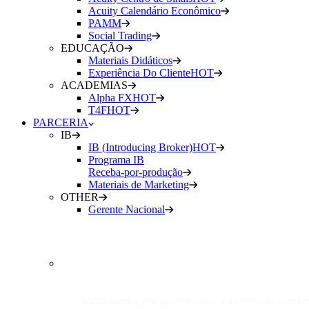
Acuity Calendário Econômico
PAMM
Social Trading
EDUCAÇÃO
Materiais Didáticos
Experiência Do Cliente
HOT
ACADEMIAS
Alpha FX
HOT
T4F
HOT
PARCERIA
IB
IB (Introducing Broker)
HOT
Programa IB
Receba-por-produção
Materiais de Marketing
OTHER
Gerente Nacional
INTRODUCING
BROKER (IB)
50/50 sobre a margem de lucro e a comissão comerci