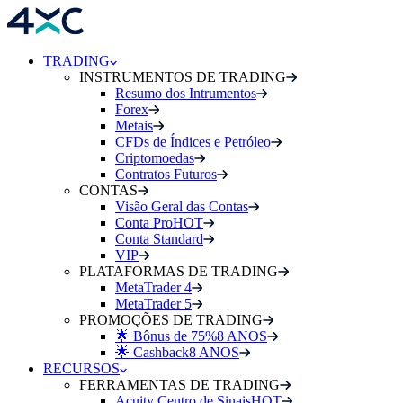
TRADING
INSTRUMENTOS DE TRADING
Resumo dos Intrumentos
Forex
Metais
CFDs de Índices e Petróleo
Criptomoedas
Contratos Futuros
CONTAS
Visão Geral das Contas
Conta Pro
HOT
Conta Standard
VIP
PLATAFORMAS DE TRADING
MetaTrader 4
MetaTrader 5
PROMOÇÕES DE TRADING
🌟 Bônus de 75%
8 ANOS
🌟 Cashback
8 ANOS
RECURSOS
FERRAMENTAS DE TRADING
Acuity Centro de Sinais
HOT