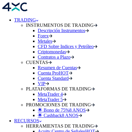
TRADING
INSTRUMENTOS DE TRADING
Descripción Instrumentos
Forex
Metales
CFD Sobre Indices y Petróleo
Criptomonedas
Contratos a Plazo
CUENTAS
Resumen de Cuentas
Cuenta Pro
HOT
Cuenta Standard
VIP
PLATAFORMAS DE TRADING
MetaTrader 4
MetaTrader 5
PROMOCIONES DE TRADING
🌟 Bono de 75%
8 ANOS
🌟 Cashback
8 ANOS
RECURSOS
HERRAMIENTAS DE TRADING
Acuity Centro de Señales
HOT