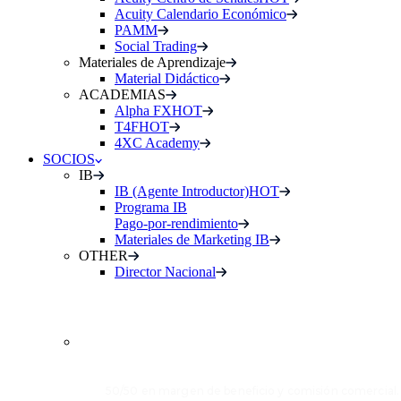
Acuity Calendario Económico
PAMM
Social Trading
Materiales de Aprendizaje
Material Didáctico
ACADEMIAS
Alpha FX
HOT
T4F
HOT
4XC Academy
SOCIOS
IB
IB (Agente Introductor)
HOT
Programa IB
Pago-por-rendimiento
Materiales de Marketing IB
OTHER
Director Nacional
INTRODUCING
BROKER (IB)
50/50 en margen de beneficio y comisión comercial.