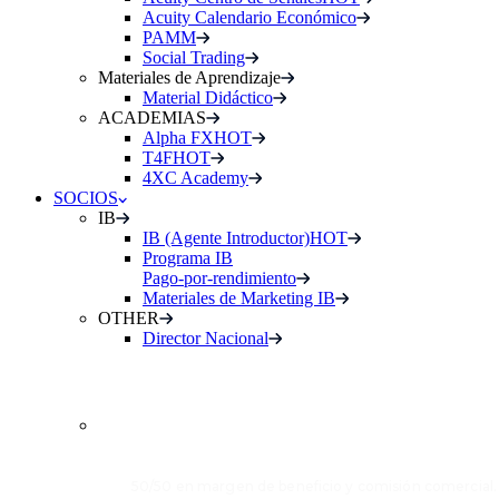
Acuity Calendario Económico
PAMM
Social Trading
Materiales de Aprendizaje
Material Didáctico
ACADEMIAS
Alpha FX
HOT
T4F
HOT
4XC Academy
SOCIOS
IB
IB (Agente Introductor)
HOT
Programa IB
Pago-por-rendimiento
Materiales de Marketing IB
OTHER
Director Nacional
INTRODUCING
BROKER (IB)
50/50 en margen de beneficio y comisión comercial.