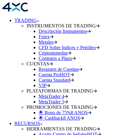
TRADING
INSTRUMENTOS DE TRADING
Descripción Instrumentos
Forex
Metales
CFD Sobre Indices y Petróleo
Criptomonedas
Contratos a Plazo
CUENTAS
Resumen de Cuentas
Cuenta Pro
HOT
Cuenta Standard
VIP
PLATAFORMAS DE TRADING
MetaTrader 4
MetaTrader 5
PROMOCIONES DE TRADING
🌟 Bono de 75%
8 ANOS
🌟 Cashback
8 ANOS
RECURSOS
HERRAMIENTAS DE TRADING
Acuity Centro de Señales
HOT