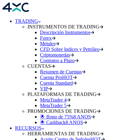
TRADING
INSTRUMENTOS DE TRADING
Descripción Instrumentos
Forex
Metales
CFD Sobre Indices y Petróleo
Criptomonedas
Contratos a Plazo
CUENTAS
Resumen de Cuentas
Cuenta Pro
HOT
Cuenta Standard
VIP
PLATAFORMAS DE TRADING
MetaTrader 4
MetaTrader 5
PROMOCIONES DE TRADING
🌟 Bono de 75%
8 ANOS
🌟 Cashback
8 ANOS
RECURSOS
HERRAMIENTAS DE TRADING
Acuity Centro de Señales
HOT