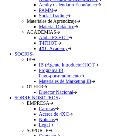
Acuity Calendario Económico
PAMM
Social Trading
Materiales de Aprendizaje
Material Didáctico
ACADEMIAS
Alpha FX
HOT
T4F
HOT
4XC Academy
SOCIOS
IB
IB (Agente Introductor)
HOT
Programa IB
Pago-por-rendimiento
Materiales de Marketing IB
OTHER
Director Nacional
SOBRE NOSOTROS
EMPRESA
Carreras
Acerca de 4XC
Noticias
Legal
SOPORTE
Contacto