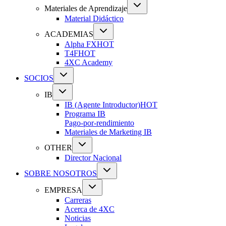
Materiales de Aprendizaje
Material Didáctico
ACADEMIAS
Alpha FX
HOT
T4F
HOT
4XC Academy
SOCIOS
IB
IB (Agente Introductor)
HOT
Programa IB
Pago-por-rendimiento
Materiales de Marketing IB
OTHER
Director Nacional
SOBRE NOSOTROS
EMPRESA
Carreras
Acerca de 4XC
Noticias