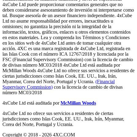
4xCube Ltd puede proporcionar comentarios generales que no
deben considerarse asesoramiento de inversión ni interpretarse como
tal. Busque asesoría de un asesor financiero independiente. 4xCube
Ltd no asume responsabilidad por errores, inexactitudes u
omisiones; no garantiza la precisión ni la integridad de la
información, textos, gráficos, enlaces u otros elementos contenidos
en estos materiales. Lea y comprenda los Términos y Condiciones
en los sitios web de 4xCube Ltd antes de tomar cualquier otra
acción. 4XC es una marca registrada de 4xCube Ltd, registrada en
las Islas Cook con el número ICA 12767/2018 y licenciada por la
FSC (Financial Supervisory Commission) con la licencia de cambio
de divisas número MC03/2018 4xCube Ltd está auditada por
McMillan Woods 4xCube Ltd no ofrece sus servicios a residentes de
ciertas jurisdicciones como Islas Cook, EE. UU., Irak, Irán,
Myanmar, Corea del Norte, Portugal y Ucrania.
(Financial
Supervisory Commission)
con la licencia de cambio de divisas
número MC03/2018
4xCube Ltd está auditada por
McMillan Woods
4xCube Ltd no ofrece sus servicios a residentes de ciertas
jurisdicciones como Islas Cook, EE. UU., Irak, Irán, Myanmar,
Corea del Norte, Portugal y Ucrania.
Copyright © 2018 - 2026 4XC.COM