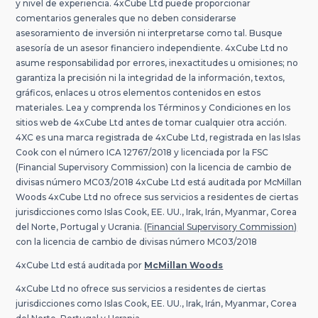
y nivel de experiencia. 4xCube Ltd puede proporcionar
comentarios generales que no deben considerarse
asesoramiento de inversión ni interpretarse como tal. Busque
asesoría de un asesor financiero independiente. 4xCube Ltd no
asume responsabilidad por errores, inexactitudes u omisiones; no
garantiza la precisión ni la integridad de la información, textos,
gráficos, enlaces u otros elementos contenidos en estos
materiales. Lea y comprenda los Términos y Condiciones en los
sitios web de 4xCube Ltd antes de tomar cualquier otra acción.
4XC es una marca registrada de 4xCube Ltd, registrada en las Islas
Cook con el número ICA 12767/2018 y licenciada por la FSC
(Financial Supervisory Commission) con la licencia de cambio de
divisas número MC03/2018 4xCube Ltd está auditada por McMillan
Woods 4xCube Ltd no ofrece sus servicios a residentes de ciertas
jurisdicciones como Islas Cook, EE. UU., Irak, Irán, Myanmar, Corea
del Norte, Portugal y Ucrania.
(Financial Supervisory Commission)
con la licencia de cambio de divisas número MC03/2018
4xCube Ltd está auditada por
McMillan Woods
4xCube Ltd no ofrece sus servicios a residentes de ciertas
jurisdicciones como Islas Cook, EE. UU., Irak, Irán, Myanmar, Corea