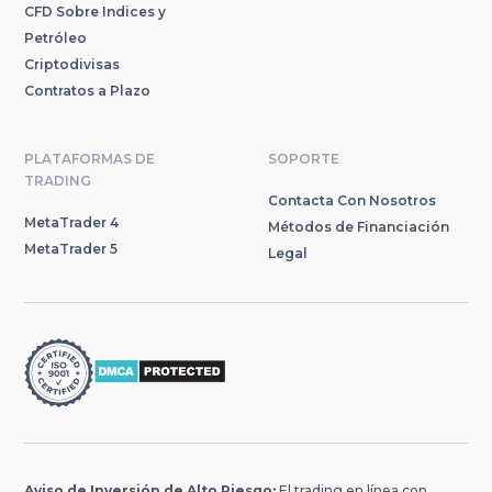
CFD Sobre Indices y
Petróleo
Criptodivisas
Contratos a Plazo
PLATAFORMAS DE
SOPORTE
TRADING
Contacta Con Nosotros
MetaTrader 4
Métodos de Financiación
MetaTrader 5
Legal
Aviso de Inversión de Alto Riesgo:
El trading en línea con