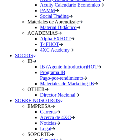
Acuity Calendario Económico
PAMM
Social Trading
Materiales de Aprendizaje
Material Didáctico
ACADEMIAS
Alpha FX
HOT
T4F
HOT
4XC Academy
SOCIOS
IB
IB (Agente Introductor)
HOT
Programa IB
Pago-por-rendimiento
Materiales de Marketing IB
OTHER
Director Nacional
SOBRE NOSOTROS
EMPRESA
Carreras
Acerca de 4XC
Noticias
Legal
SOPORTE
Contacto