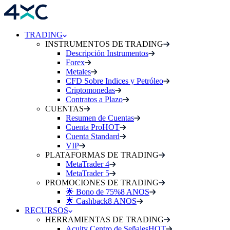
TRADING
INSTRUMENTOS DE TRADING
Descripción Instrumentos
Forex
Metales
CFD Sobre Indices y Petróleo
Criptomonedas
Contratos a Plazo
CUENTAS
Resumen de Cuentas
Cuenta Pro
HOT
Cuenta Standard
VIP
PLATAFORMAS DE TRADING
MetaTrader 4
MetaTrader 5
PROMOCIONES DE TRADING
🌟 Bono de 75%
8 ANOS
🌟 Cashback
8 ANOS
RECURSOS
HERRAMIENTAS DE TRADING
Acuity Centro de Señales
HOT