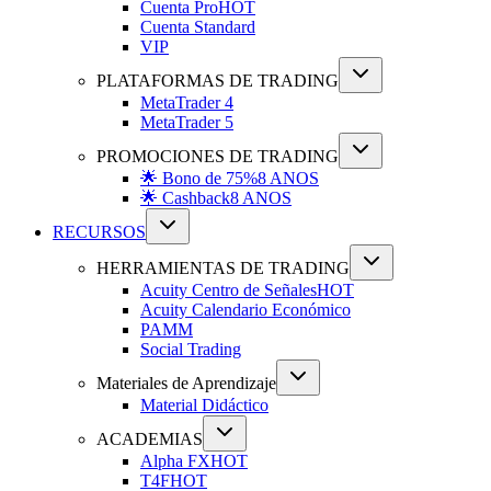
Cuenta Pro
HOT
Cuenta Standard
VIP
PLATAFORMAS DE TRADING
MetaTrader 4
MetaTrader 5
PROMOCIONES DE TRADING
🌟 Bono de 75%
8 ANOS
🌟 Cashback
8 ANOS
RECURSOS
HERRAMIENTAS DE TRADING
Acuity Centro de Señales
HOT
Acuity Calendario Económico
PAMM
Social Trading
Materiales de Aprendizaje
Material Didáctico
ACADEMIAS
Alpha FX
HOT
T4F
HOT