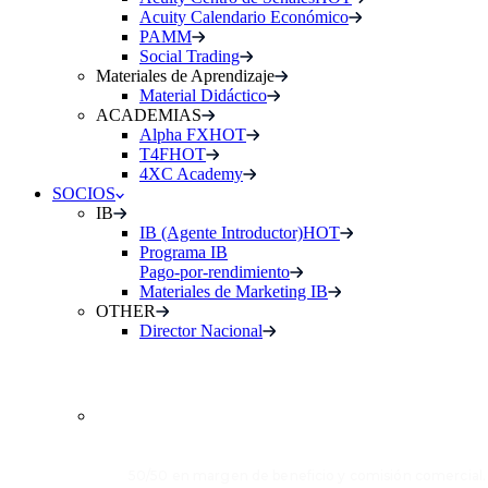
Acuity Calendario Económico
PAMM
Social Trading
Materiales de Aprendizaje
Material Didáctico
ACADEMIAS
Alpha FX
HOT
T4F
HOT
4XC Academy
SOCIOS
IB
IB (Agente Introductor)
HOT
Programa IB
Pago-por-rendimiento
Materiales de Marketing IB
OTHER
Director Nacional
INTRODUCING
BROKER (IB)
50/50 en margen de beneficio y comisión comercial.