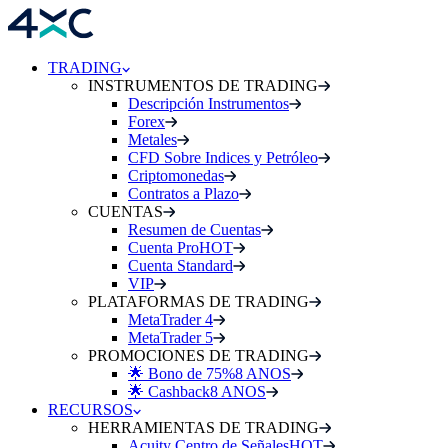
TRADING
INSTRUMENTOS DE TRADING
Descripción Instrumentos
Forex
Metales
CFD Sobre Indices y Petróleo
Criptomonedas
Contratos a Plazo
CUENTAS
Resumen de Cuentas
Cuenta Pro
HOT
Cuenta Standard
VIP
PLATAFORMAS DE TRADING
MetaTrader 4
MetaTrader 5
PROMOCIONES DE TRADING
🌟 Bono de 75%
8 ANOS
🌟 Cashback
8 ANOS
RECURSOS
HERRAMIENTAS DE TRADING
Acuity Centro de Señales
HOT