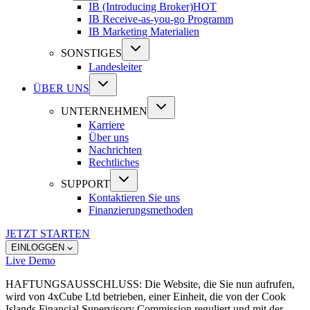
IB (Introducing Broker)
HOT
IB Receive-as-you-go Programm
IB Marketing Materialien
SONSTIGES
Landesleiter
ÜBER UNS
UNTERNEHMEN
Karriere
Über uns
Nachrichten
Rechtliches
SUPPORT
Kontaktieren Sie uns
Finanzierungsmethoden
JETZT STARTEN
EINLOGGEN
Live
Demo
HAFTUNGSAUSSCHLUSS:
Die Website, die Sie nun aufrufen,
wird von 4xCube Ltd betrieben, einer Einheit, die von der Cook
Islands Financial Supervisory Commission reguliert und mit der