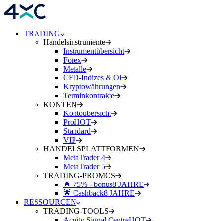
TRADING
Handelsinstrumente
Instrumentübersicht
Forex
Metalle
CFD-Indizes & Öl
Kryptowährungen
Terminkontrakte
KONTEN
Kontoübersicht
Pro
HOT
Standard
VIP
HANDELSPLATTFORMEN
MetaTrader 4
MetaTrader 5
TRADING-PROMOS
🌟 75% - bonus
8 JAHRE
🌟 Cashback
8 JAHRE
RESSOURCEN
TRADING-TOOLS
Acuity Signal Centre
HOT