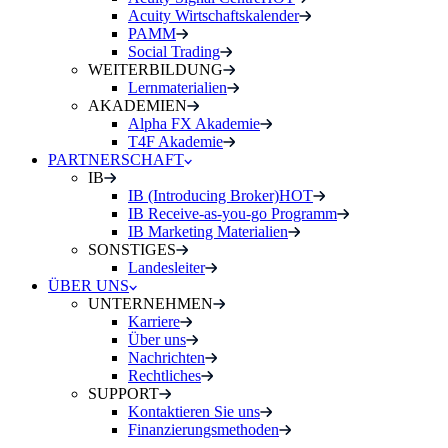
Acuity Wirtschaftskalender
PAMM
Social Trading
WEITERBILDUNG
Lernmaterialien
AKADEMIEN
Alpha FX Akademie
T4F Akademie
PARTNERSCHAFT
IB
IB (Introducing Broker)
HOT
IB Receive-as-you-go Programm
IB Marketing Materialien
SONSTIGES
Landesleiter
ÜBER UNS
UNTERNEHMEN
Karriere
Über uns
Nachrichten
Rechtliches
SUPPORT
Kontaktieren Sie uns
Finanzierungsmethoden