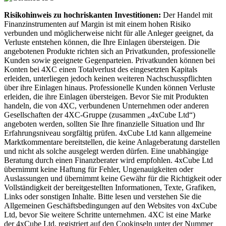
Risikohinweis zu hochriskanten Investitionen:
Der Handel mit
Finanzinstrumenten auf Margin ist mit einem hohen Risiko
verbunden und möglicherweise nicht für alle Anleger geeignet, da
Verluste entstehen können, die Ihre Einlagen übersteigen. Die
angebotenen Produkte richten sich an Privatkunden, professionelle
Kunden sowie geeignete Gegenparteien. Privatkunden können bei
Konten bei 4XC einen Totalverlust des eingesetzten Kapitals
erleiden, unterliegen jedoch keinen weiteren Nachschusspflichten
über ihre Einlagen hinaus. Professionelle Kunden können Verluste
erleiden, die ihre Einlagen übersteigen. Bevor Sie mit Produkten
handeln, die von 4XC, verbundenen Unternehmen oder anderen
Gesellschaften der 4XC-Gruppe (zusammen „4xCube Ltd“)
angeboten werden, sollten Sie Ihre finanzielle Situation und Ihr
Erfahrungsniveau sorgfältig prüfen. 4xCube Ltd kann allgemeine
Marktkommentare bereitstellen, die keine Anlageberatung darstellen
und nicht als solche ausgelegt werden dürfen. Eine unabhängige
Beratung durch einen Finanzberater wird empfohlen. 4xCube Ltd
übernimmt keine Haftung für Fehler, Ungenauigkeiten oder
Auslassungen und übernimmt keine Gewähr für die Richtigkeit oder
Vollständigkeit der bereitgestellten Informationen, Texte, Grafiken,
Links oder sonstigen Inhalte. Bitte lesen und verstehen Sie die
Allgemeinen Geschäftsbedingungen auf den Websites von 4xCube
Ltd, bevor Sie weitere Schritte unternehmen. 4XC ist eine Marke
der 4xCube Ltd, registriert auf den Cookinseln unter der Nummer