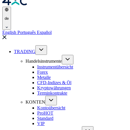
de
English
Português
Español
TRADING
Handelsinstrumente
Instrumentübersicht
Forex
Metalle
CFD-Indizes & Öl
Kryptowährungen
Terminkontrakte
KONTEN
Kontoübersicht
Pro
HOT
Standard
VIP