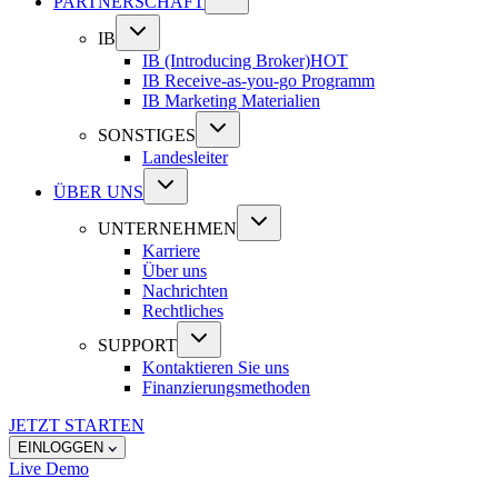
PARTNERSCHAFT
IB
IB (Introducing Broker)
HOT
IB Receive-as-you-go Programm
IB Marketing Materialien
SONSTIGES
Landesleiter
ÜBER UNS
UNTERNEHMEN
Karriere
Über uns
Nachrichten
Rechtliches
SUPPORT
Kontaktieren Sie uns
Finanzierungsmethoden
JETZT STARTEN
EINLOGGEN
Live
Demo