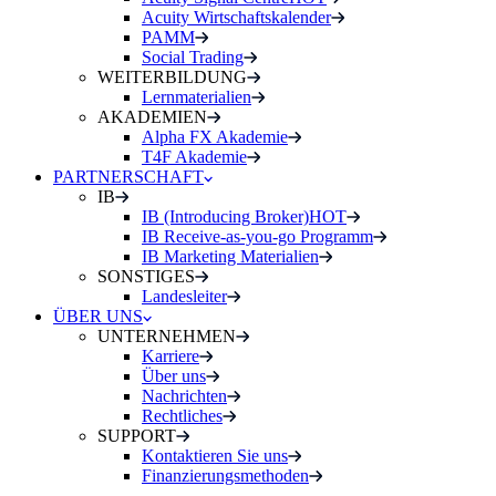
Acuity Wirtschaftskalender
PAMM
Social Trading
WEITERBILDUNG
Lernmaterialien
AKADEMIEN
Alpha FX Akademie
T4F Akademie
PARTNERSCHAFT
IB
IB (Introducing Broker)
HOT
IB Receive-as-you-go Programm
IB Marketing Materialien
SONSTIGES
Landesleiter
ÜBER UNS
UNTERNEHMEN
Karriere
Über uns
Nachrichten
Rechtliches
SUPPORT
Kontaktieren Sie uns
Finanzierungsmethoden