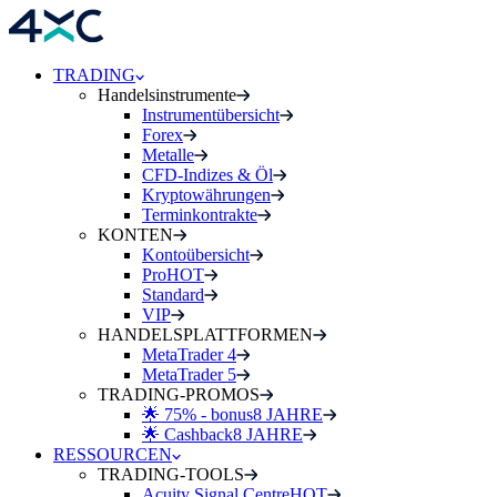
TRADING
Handelsinstrumente
Instrumentübersicht
Forex
Metalle
CFD-Indizes & Öl
Kryptowährungen
Terminkontrakte
KONTEN
Kontoübersicht
Pro
HOT
Standard
VIP
HANDELSPLATTFORMEN
MetaTrader 4
MetaTrader 5
TRADING-PROMOS
🌟 75% - bonus
8 JAHRE
🌟 Cashback
8 JAHRE
RESSOURCEN
TRADING-TOOLS
Acuity Signal Centre
HOT