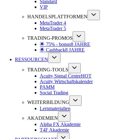
Standard
VIP
HANDELSPLATTFORMEN
MetaTrader 4
MetaTrader 5
TRADING-PROMOS
🌟 75% - bonus
8 JAHRE
🌟 Cashback
8 JAHRE
RESSOURCEN
TRADING-TOOLS
Acuity Signal Centre
HOT
Acuity Wirtschaftskalender
PAMM
Social Trading
WEITERBILDUNG
Lernmaterialien
AKADEMIEN
Alpha FX Akademie
T4F Akademie