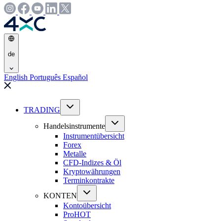
de
English
Português
Español
TRADING
Handelsinstrumente
Instrumentübersicht
Forex
Metalle
CFD-Indizes & Öl
Kryptowährungen
Terminkontrakte
KONTEN
Kontoübersicht
Pro
HOT